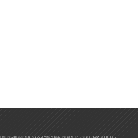
시 정보통신망법에 의해 형사처벌됨을 유념하시기 바랍니다.(
게시일
2005년 8월 8일)