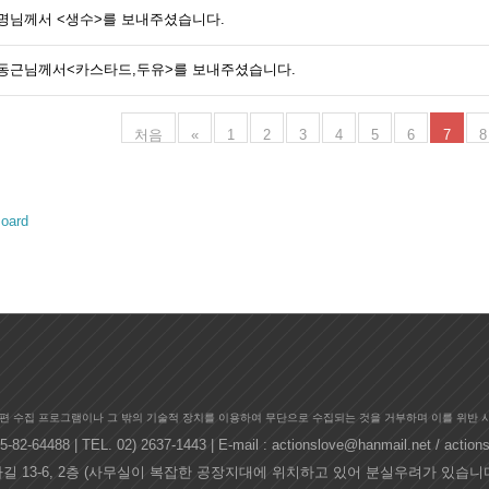
명님께서 <생수>를 보내주셨습니다.
동근님께서<카스타드,두유>를 보내주셨습니다.
처음
«
1
2
3
4
5
6
7
8
oard
편 수집 프로그램이나 그 밖의 기술적 장치를 이용하여 무단으로 수집되는 것을 거부하며 이를 위반 
8 | TEL. 02) 2637-1443 | E-mail : actionslove@hanmail.net / action
길 13-6, 2층 (사무실이 복잡한 공장지대에 위치하고 있어 분실우려가 있습