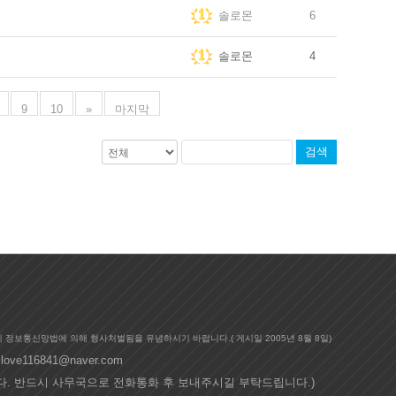
솔로몬
6
솔로몬
4
9
10
»
마지막
검색
시 정보통신망법에 의해 형사처벌됨을 유념하시기 바랍니다.(
게시일
2005년 8월 8일)
slove116841@naver.com
니다. 반드시 사무국으로 전화통화 후 보내주시길 부탁드립니다.)