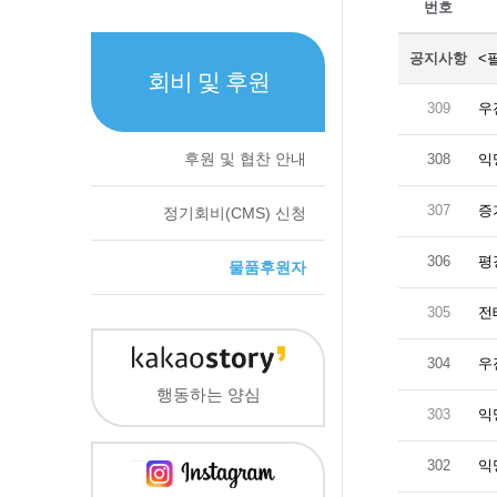
번호
공지사항
<
회비 및 후원
309
우
후원 및 협찬 안내
308
익
307
증
정기회비(CMS) 신청
306
평
물품후원자
305
전
304
우
행동하는 양심
303
익
302
익