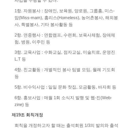
사업을 수행할 수 있다.
1항. 자원봉사 : 장애인, 보육원, 양로원, 그룹홈, 미스-
맘(Miss-mam), 홈리스(Homeless), 농어촌봉사, 해외봉
사, 특별봉사, 기타 봉사활동 등
2항. 연중행사 : 연합캠프, 수련회, 보육사체험, 장애체
험, 병원, 이주민 등
3항. 교육사업 : 수화교실, 점자교실, 미술치료, 운영진
L.T 등
4항. 친교활동 : 개별적인 봉사 팀별 모임, 월례 기도회
등
5항. 비수익사업 : 일일 문화 찻집, 모금활동, 바자회 등
6항. 홍보사업 : 매월 1회 소식지 발행 및 웹-진(Web-
zine) 등
제19조 회칙개정
회칙을 개정하고자 할 때는 출석회원 1/3의 발의와 출석