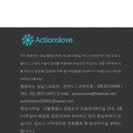
우리 행동하는 양심 홈페이지에 게시된 이메일 주소가 전자우편 수집 프로그
램이나 그 밖의 기술적 장치를 이용하여 무단으로 수집되는 것을 거부하며 이
를 위반 시 정보통신망법에 의해 형사처벌됨을 유념하시기 바랍니다.(
게시일
2005년 8월 8일)
행동하는 양심 | 대표자 : 문관식 | 고유번호 : 105-82-64488 |
TEL. 02) 2637-1443 | E-mail : actionslove@hanmail.net /
actionslove116841@naver.com
행정사무실 : 서울특별시 영등포구 도림로128가길 13-6, 2층
(사무실이 복잡한 공장지대에 위치하고 있어 분실우려가 있
습니다. 반드시 사무국으로 전화통화 후 보내주시길 부탁드
립니다.)