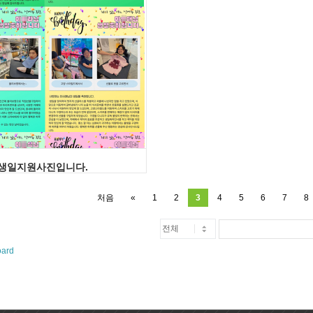
터생일지원사진입니다.
처음
«
1
2
3
4
5
6
7
8
oard