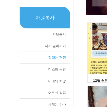
자원봉사
자원봉사
다시 일어서기
장애는 편견
미스맘 공간
12월 쉼
미래의 희망
어르신 섬김
세계는 하나