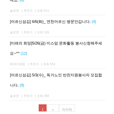
솔로몬
|
추천 0
|
조회 511
[어르신섬김] 6/6(화)_ 연천어르신 병문안갑니다.
(4)
솔로몬
|
추천 0
|
조회 326
[미래의 희망]5/26(금) 미스맘 문화활동 봉사신청해주세
요~^^
(12)
회계지원팀
|
추천 0
|
조회 554
[어르신섬김] 5/3(수)_ 독거노인 반찬지원봉사자 모집합
니다.
(9)
솔로몬
|
추천 0
|
조회 368
1
»
마지막