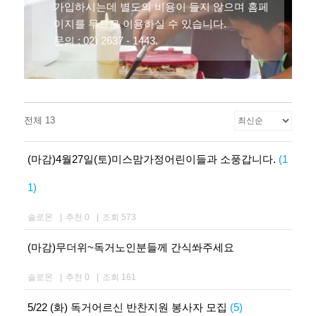
가입하시는데 별도의 비용이 들지 않으며 홈페
이지를 무료로 이용하실 수 있습니다.
문의 : 02) 2637 - 1443.
전체 13
(마감)4월27일(토)미스맘가정어린이들과 소풍갑니다.
(1
1)
솔로몬
|
추천 0
|
조회 573
(마감)무더위~독거노인분들께 간식쏴주세요
솔로몬
|
추천 0
|
조회 161
5/22 (화) 독거어르신 반찬지원 봉사자 모집
(5)