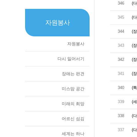
346
(
345
(
자원봉사
344
(
자원봉사
343
(
다시 일어서기
342
(
장애는 편견
341
(
340
(
미스맘 공간
339
(
미래의 희망
338
(
어르신 섬김
337
(
세계는 하나