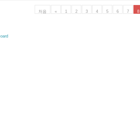
처음
«
1
2
3
4
5
6
7
8
oard