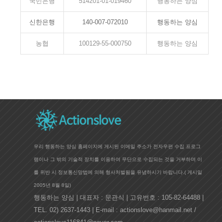
국민은행
514201-01-019460
행동하는 양심
신한은행
140-007-072010
행동하는 양심
농협
100129-55-000750
행동하는 양심
우리 행동하는 양심 홈페이지에 게시된 이메일 주소가 전자우편 수집 프로그
램이나 그 밖의 기술적 장치를 이용하여 무단으로 수집되는 것을 거부하며 이
를 위반 시 정보통신망법에 의해 형사처벌됨을 유념하시기 바랍니다.(
게시일
2005년 8월 8일)
행동하는 양심 | 대표자 : 문관식 | 고유번호 : 105-82-64488 |
TEL. 02) 2637-1443 | E-mail : actionslove@hanmail.net /