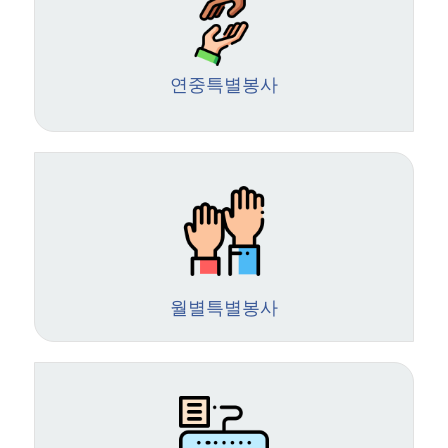
연중특별봉사
월별특별봉사