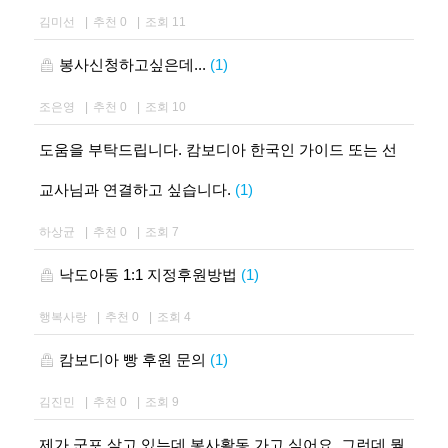
김미선
|
추천 0
|
조회 11
봉사신청하고싶은데...
(1)
조은영
|
추천 0
|
조회 10
도움을 부탁드립니다. 캄보디아 한국인 가이드 또는 선
교사님과 연결하고 싶습니다.
(1)
하상균
|
추천 0
|
조회 7
낙도아동 1:1 지정후원방법
(1)
행복사랑
|
추천 0
|
조회 4
캄보디아 빵 후원 문의
(1)
김진민
|
추천 0
|
조회 9
제가 군포 살고 있는데 봉사활동 가고 싶어요. 그런데 뭘