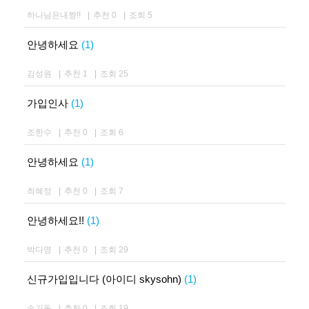
하나님은내짱!!
|
추천 0
|
조회 5
안녕하세요
(1)
김성원
|
추천 1
|
조회 25
가입인사
(1)
조한수
|
추천 0
|
조회 6
안녕하세요
(1)
최혜정
|
추천 0
|
조회 7
안녕하세요!!
(1)
박다영
|
추천 0
|
조회 29
신규가입입니다 (아이디 skysohn)
(1)
손기동
|
추천 0
|
조회 19